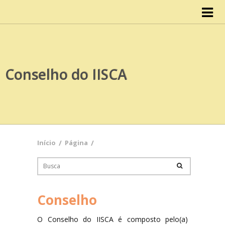
Início
IISCA
Conselho do IISCA
Organograma
Conselho do IISCA
Documentos
Início
/
Página
/
Atas
Cursos
Conselho
Design
O Conselho do IISCA é composto pelo(a)