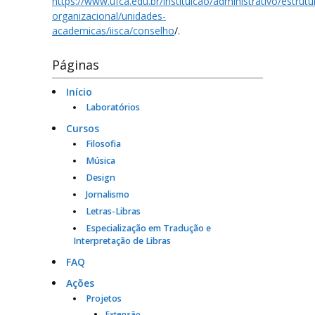
https://www.ufca.edu.br/instituicao/administrativo/estrutu
organizacional/unidades-
academicas/iisca/conselho
/.
Páginas
Início
Laboratórios
Cursos
Filosofia
Música
Design
Jornalismo
Letras-Libras
Especialização em Tradução e
Interpretação de Libras
FAQ
Ações
Projetos
Extensão