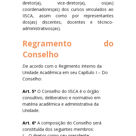
diretor(a), vice-diretor(a), os(as)
Filosofia
coordenadores(as) dos cursos vinculados ao
IISCA, assim como por representantes
dos(as) discentes, docentes e técnico-
Jornalismo
administrativos(as).
Letras-Libras
Regramento do
Conselho
Música
De acordo com o Regimento Interno da
Especialização em Tradução e Interpretação de Libras
Unidade Acadêmica em seu Capítulo I – Do
Conselho:
Laboratórios
Art. 5º
O Conselho do IISCA é o órgão
consultivo, deliberativo e normativo em
Lista de Laboratórios
matéria acadêmica e administrativa da
Unidade.
Eventos
Art. 6º
A composição do Conselho será
constituída dos seguintes membros:
FAQ
I – O diretor como seu presidente;