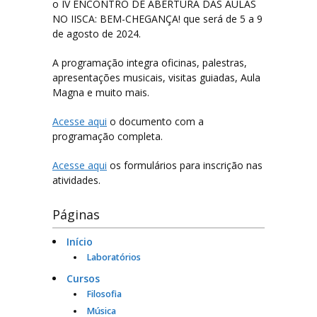
o IV ENCONTRO DE ABERTURA DAS AULAS
NO IISCA: BEM-CHEGANÇA! que será de 5 a 9
Filosofia
de agosto de 2024.
Jornalismo
A programação integra oficinas, palestras,
apresentações musicais, visitas guiadas, Aula
Letras-Libras
Magna e muito mais.
Acesse aqui
o documento com a
Música
programação completa.
Especialização em Tradução e Interpretação de Libras
Acesse aqui
os formulários para inscrição nas
atividades.
Laboratórios
Páginas
Lista de Laboratórios
Início
Laboratórios
Cursos
Eventos
Filosofia
Música
FAQ