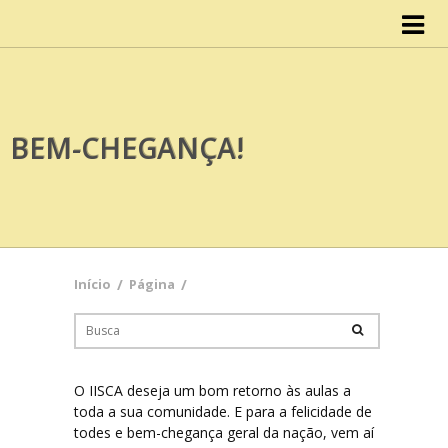
Início
IISCA
BEM-CHEGANÇA!
Organograma
Conselho do IISCA
Documentos
Início
/
Página
/
Atas
Cursos
O IISCA deseja um bom retorno às aulas a
toda a sua comunidade. E para a felicidade de
Design
todes e bem-chegança geral da nação, vem aí