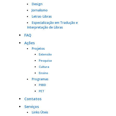
Design
Serviços e Formulários
Jornalismo
Letras-Libras
Processo Seletivo
Especialização em Tradução e
Interpretação de Libras
Links Úteis
FAQ
Ações
Agenda
Projetos
Extensão
Contatos
Pesquisa
Cultura
Ensino
Programas
PIBID
PET
Contatos
Serviços
Links Úteis