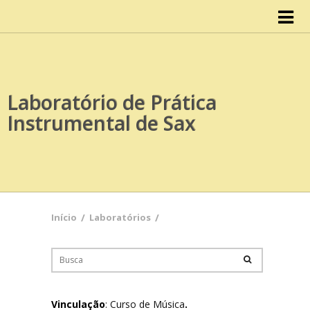
Início
IISCA
Laboratório de Prática
Organograma
Instrumental de Sax
Conselho do IISCA
Documentos
Atas
Início
/
Laboratórios
/
Cursos
Design
Vinculação
: Curso de Música
.