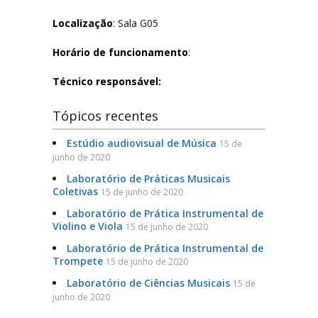
Filosofia
Localização
: Sala G05
Horário de funcionamento
:
Jornalismo
Técnico responsável:
Letras-Libras
Tópicos recentes
Música
Estúdio audiovisual de Música
15 de
junho de 2020
Especialização em Tradução e Interpretação de Libras
Laboratório de Práticas Musicais
Coletivas
15 de junho de 2020
Laboratórios
Laboratório de Prática Instrumental de
Violino e Viola
15 de junho de 2020
Lista de Laboratórios
Laboratório de Prática Instrumental de
Trompete
15 de junho de 2020
Laboratório de Ciências Musicais
Eventos
15 de
junho de 2020
FAQ