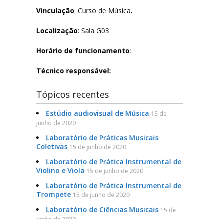
Vinculação
: Curso de Música
.
Filosofia
Localização
: Sala G03
Jornalismo
Horário de funcionamento
:
Letras-Libras
Técnico responsável:
Música
Tópicos recentes
Especialização em Tradução e Interpretação de Libras
Estúdio audiovisual de Música
15 de
junho de 2020
Laboratório de Práticas Musicais
Laboratórios
Coletivas
15 de junho de 2020
Laboratório de Prática Instrumental de
Lista de Laboratórios
Violino e Viola
15 de junho de 2020
Laboratório de Prática Instrumental de
Trompete
15 de junho de 2020
Eventos
Laboratório de Ciências Musicais
15 de
FAQ