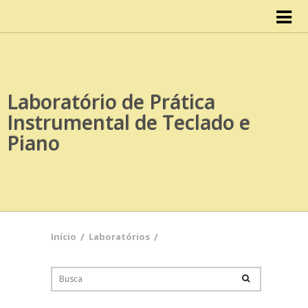
Início
IISCA
Laboratório de Prática
Organograma
Instrumental de Teclado e
Conselho do IISCA
Piano
Documentos
Atas
Início
/
Laboratórios
/
Cursos
Design