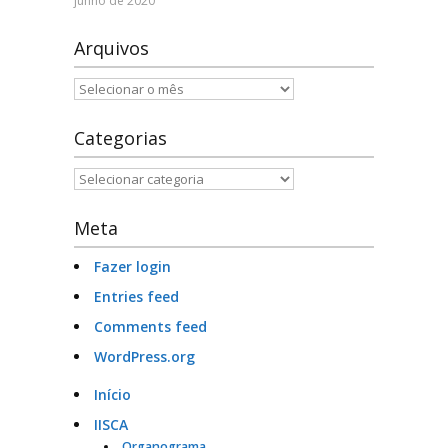
junho de 2020
Serviços e Formulários
Arquivos
Processo Seletivo
Arquivos
Links Úteis
Categorias
Agenda
Categorias
Contatos
Meta
Fazer login
Entries feed
Comments feed
WordPress.org
Início
IISCA
Organograma