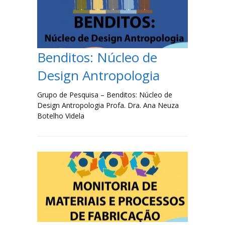
Filosofia
Jornalismo
Benditos: Núcleo de
Letras-Libras
Design Antropologia
Música
Grupo de Pesquisa – Benditos: Núcleo de
Design Antropologia Profa. Dra. Ana Neuza
Especialização em Tradução e Interpretação de Libras
Botelho Videla
Laboratórios
Lista de Laboratórios
Eventos
FAQ