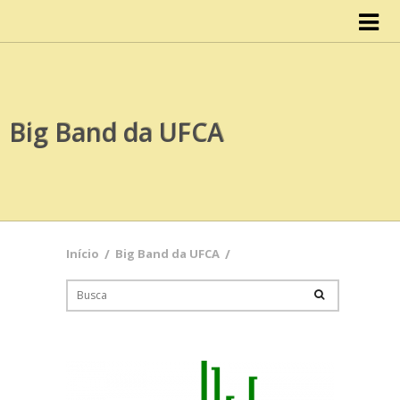
Início
IISCA
Big Band da UFCA
Organograma
Conselho do IISCA
Documentos
Início
/
Big Band da UFCA
/
Atas
Cursos
Design