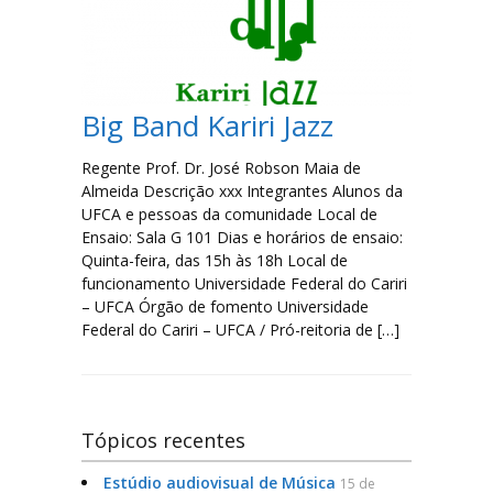
Filosofia
Jornalismo
Big Band Kariri Jazz
Letras-Libras
Regente Prof. Dr. José Robson Maia de
Almeida Descrição xxx Integrantes Alunos da
Música
UFCA e pessoas da comunidade Local de
Ensaio: Sala G 101 Dias e horários de ensaio:
Especialização em Tradução e Interpretação de Libras
Quinta-feira, das 15h às 18h Local de
funcionamento Universidade Federal do Cariri
– UFCA Órgão de fomento Universidade
Laboratórios
Federal do Cariri – UFCA / Pró-reitoria de […]
Lista de Laboratórios
Tópicos recentes
Eventos
Estúdio audiovisual de Música
15 de
FAQ