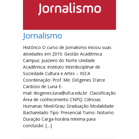
Filosofia
Jornalismo
Jornalismo
Letras-Libras
Histórico O curso de Jornalismo iniciou suas
atividades em 2010. Gestão Acadêmica
Música
Campus: Juazeiro do Norte Unidade
Acadêmica: Instituto Interdisciplinar de
Especialização em Tradução e Interpretação de Libras
Sociedade Cultura e Artes – IISCA
Coordenação: Prof. Me. Diógenes D’arce
Cardoso de Luna E-
Laboratórios
mail: diogenes.luna@ufca.edu.br Classificação
Área de conhecimento CNPQ: Ciências
Lista de Laboratórios
Humanas Nível/Grau: Graduação Modalidade:
Bacharelado Tipo: Presencial Turno: Noturno
Duração Carga-horária mínima para
Eventos
conclusão: […]
FAQ