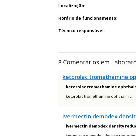
Localização
:
Horário de funcionamento
:
Técnico responsável:
8 Comentários em Laborató
ketorolac tromethamine o
ketorolac tromethamine ophthal
ketorolac tromethamine ophthalmic
ivermectin demodex densit
ivermectin demodex density redu
ivermectin demodex density reductio