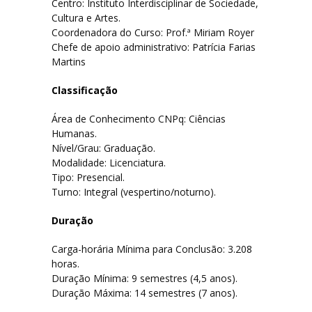
Centro: Instituto Interdisciplinar de Sociedade,
Cultura e Artes.
Filosofia
Coordenadora do Curso: Prof.ª Miriam Royer
Chefe de apoio administrativo: Patrícia Farias
Jornalismo
Martins
Letras-Libras
Classificação
Área de Conhecimento CNPq: Ciências
Música
Humanas.
Nível/Grau: Graduação.
Especialização em Tradução e Interpretação de Libras
Modalidade: Licenciatura.
Tipo: Presencial.
Turno: Integral (vespertino/noturno).
Laboratórios
Duração
Lista de Laboratórios
Carga-horária Mínima para Conclusão: 3.208
horas.
Duração Mínima: 9 semestres (4,5 anos).
Eventos
Duração Máxima: 14 semestres (7 anos).
FAQ