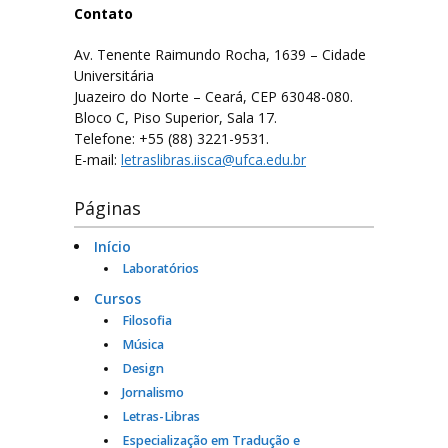
Contato
Serviços e Formulários
Av. Tenente Raimundo Rocha, 1639 – Cidade
Universitária
Processo Seletivo
Juazeiro do Norte – Ceará, CEP 63048-080.
Bloco C, Piso Superior, Sala 17.
Links Úteis
Telefone: +55 (88) 3221-9531.
E-mail:
letraslibras.iisca@ufca.edu.br
Agenda
Páginas
Contatos
Início
Laboratórios
Cursos
Filosofia
Música
Design
Jornalismo
Letras-Libras
Especialização em Tradução e