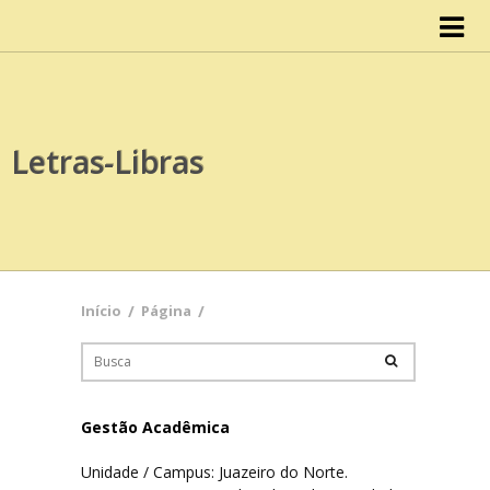
Início
IISCA
Letras-Libras
Organograma
Conselho do IISCA
Documentos
Início
/
Página
/
Atas
Cursos
Gestão Acadêmica
Design
Unidade / Campus: Juazeiro do Norte.