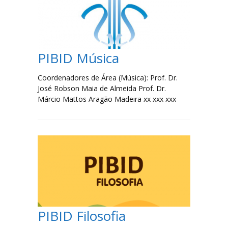
Filosofia
Jornalismo
PIBID Música
Letras-Libras
Coordenadores de Área (Música): Prof. Dr.
José Robson Maia de Almeida Prof. Dr.
Música
Márcio Mattos Aragão Madeira xx xxx xxx
Especialização em Tradução e Interpretação de Libras
Laboratórios
Lista de Laboratórios
Eventos
PIBID Filosofia
FAQ