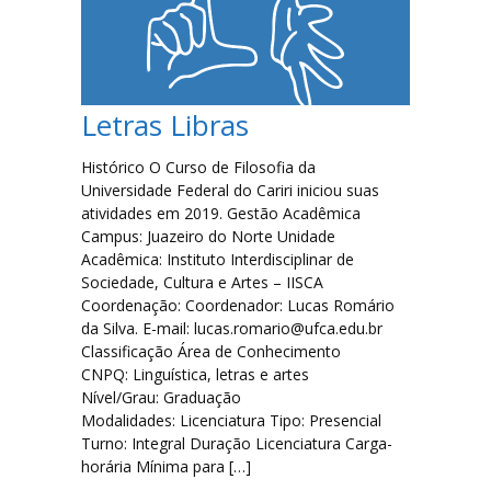
Filosofia
Jornalismo
Letras Libras
Letras-Libras
Histórico O Curso de Filosofia da
Universidade Federal do Cariri iniciou suas
Música
atividades em 2019. Gestão Acadêmica
Campus: Juazeiro do Norte Unidade
Especialização em Tradução e Interpretação de Libras
Acadêmica: Instituto Interdisciplinar de
Sociedade, Cultura e Artes – IISCA
Coordenação: Coordenador: Lucas Romário
Laboratórios
da Silva. E-mail: lucas.romario@ufca.edu.br
Classificação Área de Conhecimento
Lista de Laboratórios
CNPQ: Linguística, letras e artes
Nível/Grau: Graduação
Modalidades: Licenciatura Tipo: Presencial
Eventos
Turno: Integral Duração Licenciatura Carga-
horária Mínima para […]
FAQ